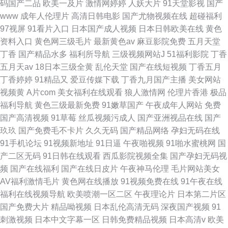
码国产二品
欧美一及片
激情网婷婷
人妖大片
91天堂影视
国产
www
成年人伦理片
高清日韩电影
国产尤物视频在线
超碰福利
97视屏
91看片入口
日本国产成人视频
日本日韩欧美在线
黄色
资料入口
黄色网三级毛片
最新黄色av
麻豆影院免费
五月天堂
丁香
国产精品水多
福利所导航
三级视频网站J
51福利影院
丁香
五月天av
18日本三级全黄
乱伦天堂
国产在线短视频
丁香五月
丁香婷婷
91精品又
爱豆传媒下载
丁香九月国产主播
美女网站
视频黄
A片com
美女福利在线观看
狼人激情网
伦理片香港
极品
福利导航
黄色三级最新免费
91嫩草国产
午夜成年人网站
免费
国产高清视频
91草莓
丝瓜视频污成人
国产亚洲视品在线
国产
玖玖
国产免费毛不卡片
久久无码
国产精品网络
孕妇无码在线
91手机论坛
91视频新地址
91日逼
午夜啪视频
91啪水蜜桃网
国
产二区无码
91日韩在线观看
西瓜影院视频全集
国产孕妇无码视
频
国产在线福利
国产在线日皮片
午夜神马伦理
毛片网站美女
AV福利激情毛片
黄色网在线播放
91视频免费在线
91午夜在线
福利在线视频导航
欧美喷潮一区二区
午夜理论片
日本第二片区
国产免费大片
精品呦视频
日本乱伦高清无码
深夜国产视频
91
刺激视频
日本中文字幕一区
日韩免费精品视频
日本高清v
欧美