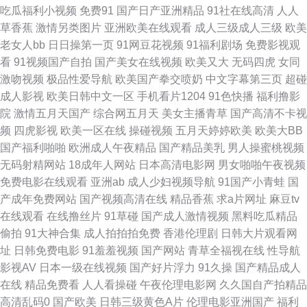
吃瓜福利小视频
免费91
国产日产亚洲精品
91社在线高清
人人
草香蕉
激情另类图片
亚洲欧美在线观看
成人三级成人三级
欧美
费鲁丝片 97超碰综合 欧美v日韩v亚 中文字幕有码在线 久久久肏 亚洲日本中
老女人bb
日日操第一页
91网豆花视频
91福利剧场
免费影视观
看
91视频国产自拍
国产美女在线视频
欧美又大
无码四虎
女同
文字幕天 国产区在线观看 特黄特色三级在线观看 国产高清在线精 日韩无人
激吻视频
极品性爱导航
欧美国产拳交喷奶
中文字幕第三页
超碰
成人影视
欧美日韩中文一区
手机看片1204
91色快播
福利撸影
区码卡二卡1 成人黄色AⅤ网站 日本女优天堂网页 99爱网页版 哪个网站看电
院
激情五月天国产
综合网五月天
美女主播青草
国产高清不卡视
频
四虎影视
欧美一区在线
操碰视频
五月天婷婷欧美
欧美大BB
视剧最全还免费 91一区二区视频 欧美中文精品 97色伦综合网 日韩性爱在线
国产福利啪啪
欧洲成人午夜精品
国产精品美乳
男人操蜜桃视频
无码射精网站
18成年人网站
日本高清电影网
男女啪啪午夜视频
观看 国产福利久久草 日韩伊人色 草逼网址 欧美午夜激情精品 最新3p国产
免费电影在线观看
亚洲ab
成人少妇视频导航
91国产小青蛙
国
产成年免费网站
国产视频高清在线
精品香蕉
求a片网址
麻豆tv
另类欧美综合 在线免费电视剧网站 久久丁香激情综合 欲妇荡岳丰满少妇A片
在线观看
在线撸丝片
91草碰
国产成人激情视频
黑料吃瓜精品
偷拍
91大神合集
成人拍拍拍免费
香港伦理剧
日韩大片观看网
24小时 哪些电影网站免费 中文字幕韩国电影 老湿机香蕉久久 伊人五月大香
址
日韩免费电影
91羞羞视频
国产网站
青草全福视在线
性导航
影视AV
日本一级在线视频
国产好片浮力
91久操
国产精品成人
蕉 韩国三级香港三 香蕉尹人综合在线观看 国产精品人成A片一区二区 手机
在线
精品免费看
人人看操碰
午夜伦理电影网
久久国自产拍精品
高清乱码0
国产欧美
日韩三级黄色A片
伦理电影亚洲国产
福利
在线看片不 高清电视剧大全 日韩一级在线精品国产 国产高颜 日韩新片一区