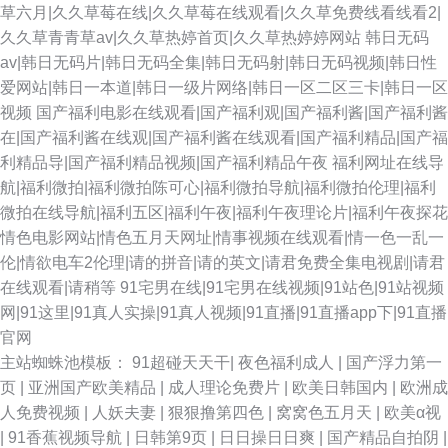
草六月|久久草莓在线|久久草莓在线观看|久久草免费线看线看2|
久久草青青草av|久久草热婷首页|久久草热婷婷网站
韩日无码
av|韩日无码片|韩日无码全集|韩日无码射|韩日无码视频|韩日性
爱网站|韩日一本道|韩日一级片网络|韩日一区二区三卡|韩日一区
视频
国产福利电影在线观看|国产福利观|国产福利酱|国产福利酱
在|国产福利酱在线观|国产福利酱在线观看|国产福利精品|国产福
利精品导|国产福利精品视频|国产福利精品午夜
福利网址在线导
航|福利微拍|福利微拍陈可心|福利微拍导航|福利微拍伦理|福利
微拍在线导航|福利五区|福利午夜|福利午夜理论片|福利午夜探花
情色电影网站|情色五月天网址|情事视频在线观看|情一色一乱一
伦|情欲电车2伦理|请的拼音|请的英文|请君免费全集电视剧|请君
在线观看|请稍等
91宅男在线|91宅男在线视频|91站色|91站视频
网|91这里|91真人实操|91真人视频|91直播|91直播app下|91直播
官网
主站蜘蛛池模板：
91超碰天天干
|
夜色福利成人
|
国产浮力第一
页
|
亚洲国产欧美精品
|
成人理论免费片
|
欧美日韩国内
|
欧洲成
人免费视频
|
人妖夫妻
|
狠狠撸第四色
|
窝窝色五月天
|
欧美α视
|
91香蕉视频导航
|
日韩第9页
|
日日操日日爽
|
国产精品自拍阴
|