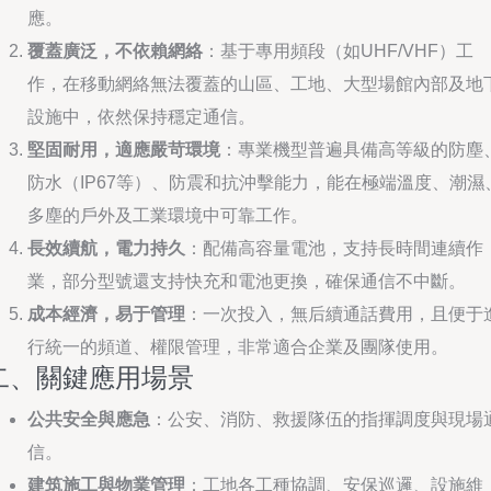
應。
覆蓋廣泛，不依賴網絡
：基于專用頻段（如UHF/VHF）工
作，在移動網絡無法覆蓋的山區、工地、大型場館內部及地
設施中，依然保持穩定通信。
堅固耐用，適應嚴苛環境
：專業機型普遍具備高等級的防塵
防水（IP67等）、防震和抗沖擊能力，能在極端溫度、潮濕
多塵的戶外及工業環境中可靠工作。
長效續航，電力持久
：配備高容量電池，支持長時間連續作
業，部分型號還支持快充和電池更換，確保通信不中斷。
成本經濟，易于管理
：一次投入，無后續通話費用，且便于
行統一的頻道、權限管理，非常適合企業及團隊使用。
二、關鍵應用場景
公共安全與應急
：公安、消防、救援隊伍的指揮調度與現場
信。
建筑施工與物業管理
：工地各工種協調、安保巡邏、設施維