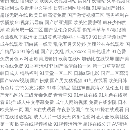
老妇
最新福利影院
欧美人妖视频网站
窝窝午夜理论
久草视频深
夜福利
波多野步中文字幕
日韩福利网址导航
91精品国产社区
超碰无码在线
欧美日韩高清免费
国产激情视频三区
宅男福利在
线播放
91视频污导航
国产啪亚洲国
欧美性爱密臀
疯狂少妇喷
潮
欧美肏屄一区二区
国产乱伦免费观看
偷拍草草草
97狠狠插
香蕉视频下载污版
三级黄色视频网址
午夜99
91日逼视频
国产
成在线观看
萌白酱一线天
乱伦五月天婷婷
美腿丝袜在线观看
国
产精品3p
91综合碰
国产乱女乱
成人xxxxx
日韩伦理片
91色爱
免费黄色av网址
欧美肥老妇
欧美在线tv
加勒比在线视屏
国产美
女在线免费
91香蕉污APP
国产高清自拍一区
第一页草草影院
韩日成人
精品福利
91天堂一区二区
日韩a级电影
国产二区高清
国产www视频
国产粉嫩
国产男女猛视频
91社在线看
欧美日韩
黄色片
变态另态另类2
91李宗精品
黑丝袜自慰喷水
乱伦五月
国
产无码网站
三级无毒免费
青青草51
91丝袜在线
91九色在线观
看
91插
成人中文字幕免费
成年人网站视频
免费在线影院
日本
欧美第一页
国产ts在线观看
午夜影院国产在线
91操在线观看
日
韩在线播放视频
成人大片一级天天
内射性爱网址大全
欧美社区
第一页
欧美在线视频播放
91视频污污污
超碰在线公开
AV蜜桃