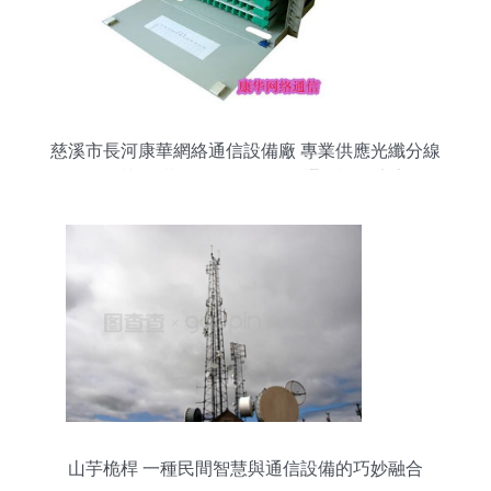
慈溪市長河康華網絡通信設備廠 專業供應光纖分線
箱72芯/96芯及ODF單元箱的通信設備專家
山芋桅桿 一種民間智慧與通信設備的巧妙融合