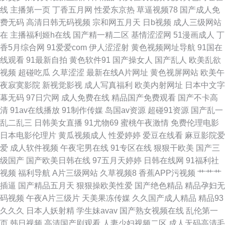
线
主播第一页
丁香五月网
性爱东京热
草逼视频78
国产成人免
费无码
高清日韩无码视频
宗和网五月天
日b视频
成人三级网站
品视频 片毛网站 97成人爽影院 欧美日本三级A片 www日本91 人妖乱射xxx
在
主播福利姬h在线
国产精一精二区
基情涩涩网
51漫画成人
丁
香5月综合网
91爱爱com
伊人涩涩射
黄色视频网址导航
91国在
97人人操 欧美成人情品18 最好好看的中文字幕 两个大兔子抖来抖去的图片
线观看
91最新自拍
黄色软件91
国产操女人
国产乱人
欧美乱欲
视频
超碰吃瓜
久草涩涩
最新在线A片网址
黄色视屏网站
欧美午
视频 51自拍视频在线免费观看 免费的av网站 在线视频播放免费网站2019 美
夜寂寞影院
新视觉影视
成人写真福利
欧美内射网址
日本中文字
幕无码
97日穴网
成人免费在线
精品国产免费观看
国产不卡高
容院加盟 中日免费观看高清电视剧网站大全 国产精品亚洲欧美综合 五月天
清
91av在线播放
91制作传媒
岛国av资源
超碰91资源
国产乱一
乱二乱三
日韩美女直播
91尤物69
蜜桃午夜激情
免费伦理电影
大香蕉 国产永久免费观看 亚洲人免费网站网址 精品国产影视乱伦 又亦电影
日本电影伦理片
黄瓜视频成人
性爱婷婷
爱豆在线看
麻豆影院爱
爱
成人软件视频
午夜宅男在线
91专区在线
狠狠干欧美
国产三
网 九色综合 一区二区三区亚洲 精品三级中文字幕在线 在线看免费电视剧 美
级国产
国产欧美日韩在线
97五月天婷婷
日韩在线网
91福利社
视频
福利导航
A片三级网站
久草视频8
香蕉APP污视频
艹艹艹
少女的谎言第一季电视剧 原来神马电影电视剧网 成人浮力影院 熟女a资源 福
插逼
国产精品五月天
狠狠操欧美性爱
国产绝色精品
精品孕妇无
码视频
午夜A片三级片
天美果冻传媒
久久国产成人精品
精品93
利色黄在线好看 日韩特黄一级e片 国产第16页 天堂αV视频 国产放荡对 世界
久久久
日本人妖射精
学生妹avav
国产熟女视频在线
乱伦第一
页
韩日视频
高清国产剧观看
人妻少妇视频二区
成人无码高清毛