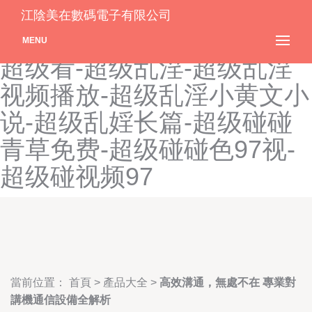
超级国产人人偷人人干-超级
江陰美在數碼電子有限公司
火影动漫在线观看全集高清-
MENU
超级看-超级乱淫-超级乱淫
视频播放-超级乱淫小黄文小
说-超级乱婬长篇-超级碰碰
青草免费-超级碰碰色97视-
超级碰视频97
當前位置：
首頁
>
產品大全
>
高效溝通，無處不在 專業對
講機通信設備全解析