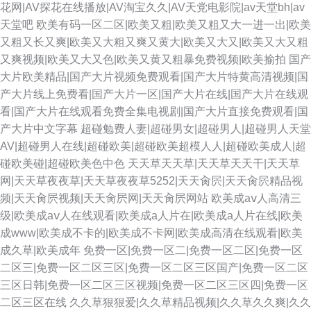
花网|AV探花在线播放|AV淘宝久久|AV天党电影院|av天堂bh|av
天堂吧
欧美有码一区二区|欧美又粗|欧美又粗又大一进一出|欧美
又粗又长又爽|欧美又大粗又爽又黄大|欧美又大又|欧美又大又粗
又爽视频|欧美又大又色|欧美又黄又粗暴免费视频|欧美揄拍
国产
大片欧美精品|国产大片视频免费观看|国产大片特黄高清视频|国
产大片线上免费看|国产大片一区|国产大片在线|国产大片在线观
看|国产大片在线观看免费全集电视剧|国产大片直接免费观看|国
产大片中文字幕
超碰勉费人妻|超碰男女|超碰男人|超碰男人天堂
AV|超碰男人在线|超碰欧美|超碰欧美超模人人|超碰欧美成人|超
碰欧美碰|超碰欧美色中色
天天草天天草|天天草天天干|天天草
网|天天草夜夜草|天天草夜夜草5252|天天肏屄|天天肏屄精品视
频|天天肏屄视频|天天肏屄网|天天肏屄网站
欧美成aⅴ人高清三
级|欧美成aⅴ人在线观看|欧美成a人片在|欧美成a人片在线|欧美
成www|欧美成不卡的|欧美成不卡网|欧美成高清在线观看|欧美
成久草|欧美成年
免费一区|免费一区二|免费一区二区|免费一区
二区三|免费一区二区三区|免费一区二区三区国产|免费一区二区
三区日韩|免费一区二区三区视频|免费一区二区三区四|免费一区
二区三区在线
久久草狠狠爱|久久草精品视频|久久草久久爽|久久