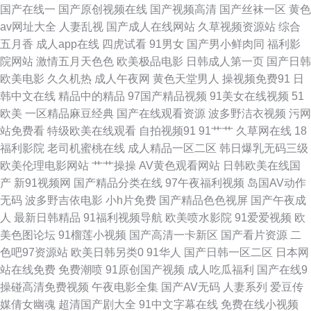
国产在线一
国产原创视频在线
国产视频高清
国产丝袜一区
黄色
av网址大全
人妻乱视
国产成人在线网站
久草视频资源站
综合
字幕 国产精品久久久久久99人妻精品 午夜AV导航在线 国产国产毛卡片 天堂
五月香
成人app在线
四虎试看
91男女
国产男小鲜肉同
福利影
院网站
激情五月天色色
欧美极品电影
日韩成人第一页
国产日韩
va 电影频道 日本动作片 97动漫网 麻豆99入口 亚洲日本中文字幕天 日韩三
欧美电影
久久机热
成人午夜网
黄色天堂男人
操视频免费91
日
韩中文在线
精品中的精品
97国产精品视频
91美女在线视频
51
级欧美三级 超碰人妻人人 欧美午夜私人成年影院 91成人福利 另类综合图片
欧美
一区精品麻豆经典
国产在线观看资源
波多野洁衣视频
污网
站免费看
特级欧美在线观看
自拍视频91
91艹艹
久草网在线
18
一区二区中 国产自拍色图 天堂中文字幕 国产二区不卡视频 日韩在线精品视
福利影院
老司机蜜桃在线
成人精品一区二区
韩日爆乳无码三级
欧美伦理电影网站
艹艹操操
AV黄色观看网站
日韩欧美在线国
频播放 成人亚洲欧美日韩 日韩欧美aⅴ 成人性交生活影视 日本精品大乳一区
产
新91视频网
国产精品分类在线
97午夜福利视频
岛国AV动作
无码
波多野吉依电影
小h片免费
国产精品色色视屏
国产午夜成
二区 99国产精品免费 欧美一区二区三区 91夫妻交友视频 巨人精品福利官方
人
最新日韩精品
91福利视频导航
欧美喷水影院
91爱爱视频
欧
美色图论坛
91榴莲小视频
国产高清一卡新区
国产看片资源
二
导航 亚洲中文字幕资源视频 国产一区二 午夜福利国产视频 高清女同学 思思
色吧97资源站
欧美日韩另类0
91华人
国产日韩一区二区
日本网
站在线免费
免费潮喷
91原创国产视频
成人吃瓜福利
国产在线9
久热 成全在线观看免费完整大全 人人色人人乐人人 福利姬社区导航 午夜福
操碰高清免费视频
午夜电影全集
国产AV无码
人妻系列
爱豆传
媒倩女幽魂
超清国产剧大全
91中文字幕在线
免费在线小视频
利mm1 免费电影电视剧 成年人黄 日本一道免费一二区 超碰卧艹 秋霞影院免