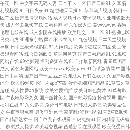
午夜一区
中文字幕无码人妻
日本不卡二区
国产日韩91
久草福
利视频网
91日日夜夜91
超碰碰天天操
91草草酒店视频
韩日一
天天 欧美激情校园春色 超碰人人123 日日摸夜夜添夜夜 国产精品全新69影
区二区
国产激情视频网站
成人视频日本
茄子视频污
亚洲色欲天
天
成人丝瓜视频下载
日韩逼网
精东传媒入口
黄wwww色
香港
伊人网伊人 国产三级网 国产综合精品一区二区 9制片厂制片传 亚洲大片永久
伦理电影在线
成人影院在线播放
欧美足交一区二区
91视频电影
另类四虎
亚洲东京热
国产不卡在线
91九色视频
日本天堂视频
精品免费 六月天色色网站 成人免费ā 五月天综 亚洲怡红院网站 精品亚洲香
导航
日本三级光棍影院
91大神精品
欧美怡红院院二区
爱豆传
媒观看网站
综合日韩欧美
草逼网首页
国产日韩精品91
91视频
蕉一区二区 一区二区三区视频网站 欧美V国产V亚洲V日韩九九 后入导航 95
网站在线
69性影院
福利资源在线
91自拍最新网址
青青草国产
成人
黄色岛国网站
欧美一xxxxx
欧美gayv
91色情激情网
中国韩
国产精品自 日日碰狠狠躁久久躁96 国产在线一 成人性爱在线网站 亚洲日韩
国日本高清
国产国产一区
亚洲欧洲成人
日韩在线
久久国产影视
综合
欧美69潮喷
伦理片app下载
激情视频国产精品
91草莓久草
视频一区二区 欧美金发尤物大战黑人 91性爱视频在 免費国产ww 尤物在线
超碰
成人性爱aa影院
欧美性爱插插
欧美日韩色黄片
91草莓影
院
午夜电影网久久
国产丝袜美女
国产精彩视频
操碰视屏
国产
精品视 国产中文一区二区三区 亚洲va在线观看视频 国产人妖伪娘 手机影视
福利在线
91久久影院
免费日韩电影
日韩成人影视
欧美精品性
交
午夜宅男免费
另类亚洲色情
家庭乱伦理电影
91草B草B视频
大全 肏屄大香蕉 人网站 91最新在 欧美丰满少妇久久无码精品 中文字幕永久
国产精品熟女一
国产巨乳在线观看
四虎免费91
国内精品无码短
片
超碰成人操操
欧美猛交视频
西瓜影院在线观看
欧美做受日韩
在线 九九欧美变 亚洲欧美综合在线一区 国产区成人精品视频 丝袜人妻中文