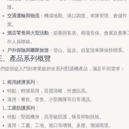
護。
交通運輸與物流
：機場地勤、港口調度、車隊管理、倉儲作
業。
酒店零售與大型活動
：前臺與客房、商場安保、會展及賽事
作人員聯絡。
戶外探險與團隊旅游
：登山、徒步、自駕游車隊保持聯系。
三、產品系列概覽
我們提供從入門到專業級的全系列對講機產品，滿足不同需求：
商用經濟系列
：
特點：輕便易用，音質清晰，性價比高。
適用：餐飲、零售、小型團隊等日常通訊。
工業防護系列
：
特點：堅固機身，高等級防護，噪音抑制技術。
適用：工廠、工地、港口等嘈雜、多塵、潮濕環境。