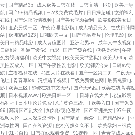
女
|
国产精品3p
|
成人欧美日韩在线
|
日韩高清一区0
|
欧美片导
航
|
国产99精品视频
|
三a级免费黄毛片
|
日日操超碰
|
微拍福利
在线
|
国产深夜激情视频
|
国产美女视频福利
|
欧美影院美女日
韩
|
变态另类一区
|
午夜伦理电影院
|
成人精品美女
|
在线日韩网
站
|
欧洲精品123
|
日韩欧美中文
|
国产精品看片
|
伦理电影
|
欧
美日韩精品电影
|
成人黄疸图片
|
亚洲宅男av
|
成年人午夜视频
|
日韩h片
|
香港三级伦理电影
|
国产三级在线
|
狠狠操婷婷
|
午夜
免费视频福利
|
欧美中文视频
|
欧美天天艹影院
|
欧美人69bj
|
欧
美性爱成人一区
|
国产午夜性爱电影
|
欧美潮喷合集
|
日韩av导
航
|
主播福利在线
|
岛国大片在线看
|
国产一区第二页
|
午夜无码
伦理
|
青青草ios
|
污版茄子视频
|
三级免费黄色网
|
最新免费电
影
|
欧美三区
|
超碰在线中文无码
|
国产无码性
|
欧美在线高清视
频
|
日本视频www
|
欧美日韩一区二
|
日韩在线大片
|
老湿影院
福利社
|
日本理论片免费
|
A片黄色三级片
|
欧美入口
|
国产免费
99
|
高清国产剧大全
|
如如影院伦理片
|
国产亚洲美女
|
97午夜
视频人伦
|
成人深爱激情网
|
国产精品一级爱
|
国产精品网站
|
亚
洲激性网
|
国产在线资源
|
蜜桃传媒久久不卡
|
欧美孕妇三级黄
片
|
91啪自拍
|
日韩在线观看免费
|
91视频一区
|
青青草成人app