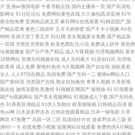
就在眼前 最新AV 欧美岛国123 69伊人 免费成人福利 中文字幕大看焦在线看
片
亚洲av激情电影
午夜导航在线
国内主播第一页
国产高清电
影网址
91社区论坛
免费网站黄色在线
久久偷拍高清亚洲
91午
了在线观看视频 中文字幕在线观看网址 蜜臀ab 中文字幕AV影片在线手机播
夜在线免费
亚洲精品第五页
麻豆网站在线观看
91精选国产
国
产精品亚洲
黄色三级成年
五月天婷婷爱
国产不卡小视频
AV色
放 能看的黄a大片网站 91大片成人痘音 欧美激情国产日韩 97婷婷四色播 欧
哟哟
亚洲天堂丁香五月
91社网
美女视频黄全免费
国产精品第
一页国
另类区另类欧美
欧美色图乱伦小说
免费成人软件
黄色网
美性爱一区二区三区欧美精品 肏屄狼人社区 日本护士 wwwcom深夜 日本人
址视频播放
国产日产美产精品
成人午夜视频
伦理视频网站
黄色
18禁网站
亚洲无码视频在线
成人无码看片
91原创社区
伦理电
操日本人 成全免费大全高清 日本女优婷婷 国产福利区视频 丝袜少妇足交 国
影香港
成人免费
蜜桃91色色
A片视频网
国产自在线
操欧美老
女人
人人97综合精品
岛国免费
国产无码一二
蜜桃tv网站入口
产113页 熟女少妇一二区 国产aa夜夜欢一 三级网站国产 国产精品欧美福利
国产第66页
另类国产在线
熟女自拍偷拍
青青久视频
久草新视
频在线
激情深爱欧美激情
91视频官网国产
狠狠操-91
91我要操
我的漂亮小后妈 国产精品一区的 午夜寂寞老司机 国产欧美高清视频在线 国
国产ts视频网站
国产美女视频网站
91视频成人下载
国产无码色
色
91香蕉亚洲精品
91伊人加勒比
欧美狠狠插
日韩精品高清
黄
产亚洲日本精 91福利精品第一导航 欧美午夜乱理片无码视频 肏屄视频播放
色av网
日本波多野吉衣
日韩在线观看精品
日本一级电影
久草
网页
97免费艹
岛国一区二区
岛国动作片在
波多野吉衣三级
亚
日本三级在线视频 福利区亚洲 手机在线观看精品国产 国产大片内射1区2区
洲AV一卡
在线免费小视频
搞黄网站在线观看
免费色情A片网扯
91资源在线视频
蜜桃视频网站
91中文
国产在线视频
福利爱爱