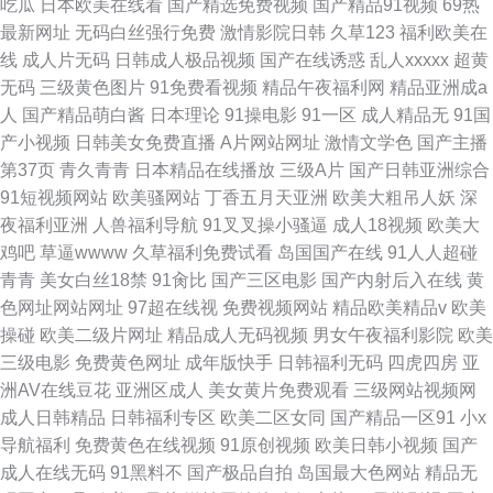
吃瓜
日本欧美在线看
国产精选免费视频
国产精品91视频
69热
最新网址
无码白丝强行免费
激情影院日韩
久草123
福利欧美在
线
成人片无码
日韩成人极品视频
国产在线诱惑
乱人xxxxx
超黄
无码
三级黄色图片
91免费看视频
精品午夜福利网
精品亚洲成a
人
国产精品萌白酱
日本理论
91操电影
91一区
成人精品无
91国
产小视频
日韩美女免费直播
A片网站网址
激情文学色
国产主播
第37页
青久青青
日本精品在线播放
三级A片
国产日韩亚洲综合
91短视频网站
欧美骚网站
丁香五月天亚洲
欧美大粗吊人妖
深
夜福利亚洲
人兽福利导航
91叉叉操小骚逼
成人18视频
欧美大
鸡吧
草逼wwww
久草福利免费试看
岛国国产在线
91人人超碰
青青
美女白丝18禁
91肏比
国产三区电影
国产内射后入在线
黄
色网址网站网址
97超在线视
免费视频网站
精品欧美精品v
欧美
操碰
欧美二级片网址
精品成人无码视频
男女午夜福利影院
欧美
三级电影
免费黄色网址
成年版快手
日韩福利无码
四虎四房
亚
洲AV在线豆花
亚洲区成人
美女黄片免费观看
三级网站视频网
成人日韩精品
日韩福利专区
欧美二区女同
国产精品一区91
小x
导航福利
免费黄色在线视频
91原创视频
欧美日韩小视频
国产
成人在线无码
91黑料不
国产极品自拍
岛国最大色网站
精品无