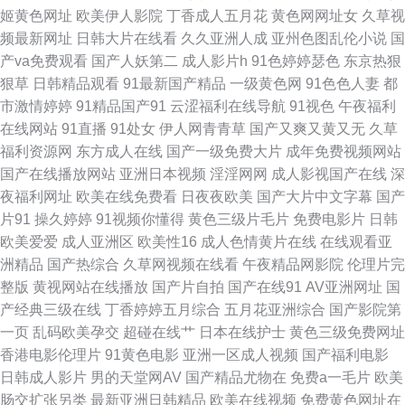
姬黄色网址
欧美伊人影院
丁香成人五月花
黄色网网址女
久草视
频最新网址
日韩大片在线看
久久亚洲人成
亚州色图乱伦小说
国
二区 超碰电影院 人人分享 91尤物国产尤物福利 欧美性爱亚洲视频一区二区
产va免费观看
国产人妖第二
成人影片h
91色婷婷瑟色
东京热狠
狠草
日韩精品观看
91最新国产精品
一级黄色网
91色色人妻
都
三区 97久久人人久视频 免费人成又黄又爽的 51香蕉社区 欧美精品视频一二
市激情婷婷
91精品国产91
云涩福利在线导航
91视色
午夜福利
在线网站
91直播
91处女
伊人网青青草
国产又爽又黄又无
久草
三区 做a视频大全 免费一区二 91免费看网站 欧美成人图片 自拍亚洲日本在
福利资源网
东方成人在线
国产一级免费大片
成年免费视频网站
国产在线播放网站
亚洲日本视频
淫淫网网
成人影视国产在线
深
线观看 亚洲综合在线最大成人 开心五月色婷婷综合开心网 在线偷着国产精
夜福利网址
欧美在线免费看
日夜夜欧美
国产大片中文字幕
国产
片91
操久婷婷
91视频你懂得
黄色三级片毛片
免费电影片
日韩
选视频 久久超碰碰 人人人插人人费 超碰凹凸 人人影视网页版 97国产绯色
欧美爱爱
成人亚洲区
欧美性16
成人色情黄片在线
在线观看亚
洲精品
国产热综合
久草网视频在线看
午夜精品网影院
伦理片完
欧美劲爆婷婷五月久久 综合性交网 蜜桃视频免费版 中文字幕第六页 美女销
整版
黄视网站在线播放
国产片自拍
国产在线91
AV亚洲网址
国
产经典三级在线
丁香婷婷五月综合
五月花亚洲综合
国产影院第
魂一区二区 中日韩欧亚洲无 男生女生一起相差差差30免费观看电视剧 97超
一页
乱码欧美孕交
超碰在线艹
日本在线护士
黄色三级免费网址
香港电影伦理片
91黄色电影
亚洲一区成人视频
国产福利电影
碰青青 欧美日产精品三区 91骚碰在线观看 欧美成人性爱综合 2021最新最快
日韩成人影片
男的天堂网AV
国产精品尤物在
免费a一毛片
欧美
肠交扩张另类
最新亚洲日韩精品
欧美在线视频
免费黄色网址在
的免费电影网站 欧美日韩操逼片 91综合国产 欧美三级不卡在线观看 9热精