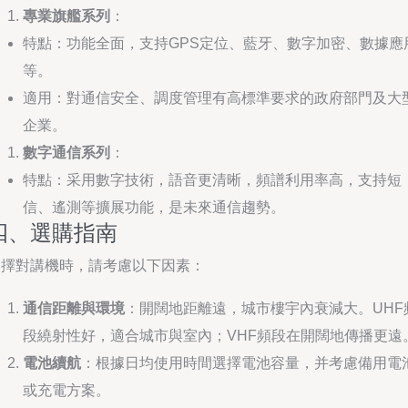
專業旗艦系列
：
特點：功能全面，支持GPS定位、藍牙、數字加密、數據應
等。
適用：對通信安全、調度管理有高標準要求的政府部門及大
企業。
數字通信系列
：
特點：采用數字技術，語音更清晰，頻譜利用率高，支持短
信、遙測等擴展功能，是未來通信趨勢。
四、選購指南
選擇對講機時，請考慮以下因素：
通信距離與環境
：開闊地距離遠，城市樓宇內衰減大。UHF
段繞射性好，適合城市與室內；VHF頻段在開闊地傳播更遠
電池續航
：根據日均使用時間選擇電池容量，并考慮備用電
或充電方案。