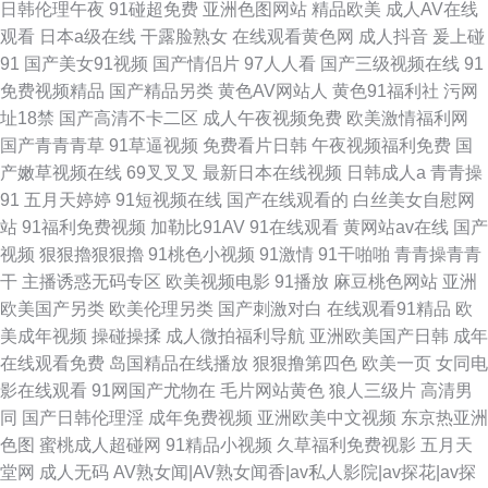
日韩伦理午夜
91碰超免费
亚洲色图网站
精品欧美
成人AV在线
观看
日本a级在线
干露脸熟女
在线观看黄色网
成人抖音
爰上碰
91
国产美女91视频
国产情侣片
97人人看
国产三级视频在线
91
免费视频精品
国产精品另类
黄色AV网站人
黄色91福利社
污网
址18禁
国产高清不卡二区
成人午夜视频免费
欧美激情福利网
国产青青青草
91草逼视频
免费看片日韩
午夜视频福利免费
国
产嫩草视频在线
69叉叉叉
最新日本在线视频
日韩成人a
青青操
91
五月天婷婷
91短视频在线
国产在线观看的
白丝美女自慰网
站
91福利免费视频
加勒比91AV
91在线观看
黄网站av在线
国产
视频
狠狠擼狠狠擼
91桃色小视频
91激情
91干啪啪
青青操青青
干
主播诱惑无码专区
欧美视频电影
91播放
麻豆桃色网站
亚洲
欧美国产另类
欧美伦理另类
国产刺激对白
在线观看91精品
欧
美成年视频
操碰操揉
成人微拍福利导航
亚洲欧美国产日韩
成年
在线观看免费
岛国精品在线播放
狠狠撸第四色
欧美一页
女同电
影在线观看
91网国产尤物在
毛片网站黄色
狼人三级片
高清男
同
国产日韩伦理淫
成年免费视频
亚洲欧美中文视频
东京热亚洲
色图
蜜桃成人超碰网
91精品小视频
久草福利免费视影
五月天
堂网
成人无码
AV熟女闻|AV熟女闻香|av私人影院|av探花|av探