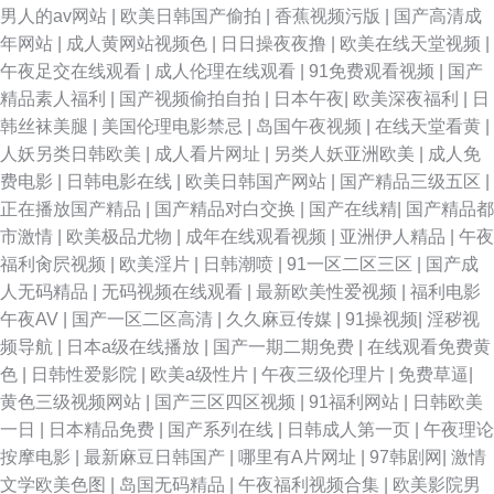
男人的av网站
|
欧美日韩国产偷拍
|
香蕉视频污版
|
国产高清成
年网站
|
成人黄网站视频色
|
日日操夜夜撸
|
欧美在线天堂视频
|
午夜足交在线观看
|
成人伦理在线观看
|
91免费观看视频
|
国产
精品素人福利
|
国产视频偷拍自拍
|
日本午夜
|
欧美深夜福利
|
日
韩丝袜美腿
|
美国伦理电影禁忌
|
岛国午夜视频
|
在线天堂看黄
|
人妖另类日韩欧美
|
成人看片网址
|
另类人妖亚洲欧美
|
成人免
费电影
|
日韩电影在线
|
欧美日韩国产网站
|
国产精品三级五区
|
正在播放国产精品
|
国产精品对白交换
|
国产在线精
|
国产精品都
市激情
|
欧美极品尤物
|
成年在线观看视频
|
亚洲伊人精品
|
午夜
福利肏屄视频
|
欧美淫片
|
日韩潮喷
|
91一区二区三区
|
国产成
人无码精品
|
无码视频在线观看
|
最新欧美性爱视频
|
福利电影
午夜AV
|
国产一区二区高清
|
久久麻豆传媒
|
91操视频
|
淫秽视
频导航
|
日本a级在线播放
|
国产一期二期免费
|
在线观看免费黄
色
|
日韩性爱影院
|
欧美a级性片
|
午夜三级伦理片
|
免费草逼
|
黄色三级视频网站
|
国产三区四区视频
|
91福利网站
|
日韩欧美
一日
|
日本精品免费
|
国产系列在线
|
日韩成人第一页
|
午夜理论
按摩电影
|
最新麻豆日韩国产
|
哪里有A片网址
|
97韩剧网
|
激情
文学欧美色图
|
岛国无码精品
|
午夜福利视频合集
|
欧美影院男