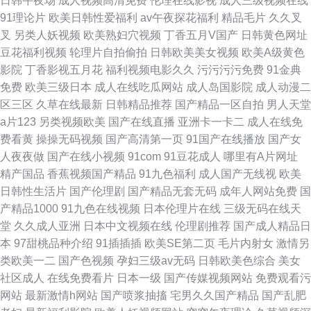
日韩午夜场
成人视频高清免费
伦理在线影视
成人三级视频在线
91理论片
欧美日韩性爱福利
av午夜探花福利
精品毛片
久久叉
叉
另类人妖视频
欧美熟妇穴视频
丁香五月V国产
日韩黄色网址
豆花福利视频
轮理片自拍偷拍
日韩欧美美女视频
欧美A级黄色
影院
丁香影视五月花
福利视频电影久久
污污污污免费
91金典
免费
欧美三级日本
成人在线吃瓜网站
成人岛国影院
成人动漫二
区三区
久草在线最新
日韩精品推荐
国产精品一区自拍
男人天堂
a片123
另类视频欧美
国产在线直播
亚洲卡一卡二
成人在线免
费看黄
操操无码视频
国产高清第一页
91国产在线播放
国产女
人夜夜做
国产在线小视频
91com
91豆花成人
哪里有A片网址
精产国品
香蕉视频国产精品
91九色福利
成人国产无线视
欧美
日韩性生活片
国产伦理剧
国产精品无套无码
成年人网站免费
国
产精品1000
91九色在线视频
日本伦理片在线
三级无码在线天
堂
久久成人亚洲
日本中文视频在线
伦理剧推荐
国产成人精品日
本
97甜桃品种介绍
91插插插
欧美SE第二页
毛片内射女
激情另
类欧美一二
国产色视频
孕妇三级av无码
日韩欧美色综合
美女
社区成人
在线免费看片
日本一级
国产传媒视频网站
免费观看污
网站
最新激情h网站
国产喷浆抽搐
宅男久久国产精品
国产乱肥