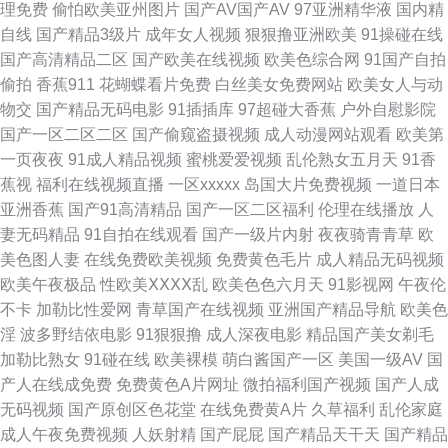
理免费
偷怕欧美亚州图片
国产AV国产AV
97亚洲精华液
国内精
自线
国产精品3级片
成年女人视频
狠狠撸亚洲欧美
91操碰在线
草ab 福利国产 手机免费观看毛 国产乱来免费视频 亚洲视频中文字幕更新 亚
国产高清精品二区
国产欧美在线视频
欧美色综合网
91国产自拍
偷拍
香蕉911
花蝴蝶看片免费
白丝美女免费网站
欧美女人与动
洲自拍色图 日韩欧美亚洲每 国产精品欧美激情 中文字字幕在线视频 日韩欧
物交
国产精品无码电影
91插插库
97超碰大香蕉
户外自慰影院
国产一区二区二区
国产偷窥盗摄视频
成人动漫网站观看
欧美第
美人 高清日韩AV网址 亚洲精品在线 啦啦啦在线观看 91次元网 曰本高清一
一页夜夜
91成人精品视频
蜜桃爱爱视频
乱伦熟女五月天
91香
蕉视
福利在线视频直播
一区xxxxx
岛国大片免费视频
一道日本
本道无码av 九九在线观看免费播放大全电视剧 91香蕉网 欧美掰开逼特写视
亚洲香蕉
国产91高清精品
国产一区二区福利
伦理在线播放
人
妻无码精品
91自拍在线观看
国产一级片内射
夜夜骑青青草
欧
频 在线亚洲 欧美性爱在线 91视频日韩 两女互慰AV高潮喷水在线观看 51AV
美色图人妻
在线免费欧美视频
免费黄色毛片
成人精品无码视频
欧美午夜极品
性欧美ⅩⅩⅩⅩ乱
欧美色色六月天
91影视网
午夜伦
视频 九久91 亚洲武侠另类动漫 国产亚洲日韩在线人成 无码视频一二三区 东
不卡
加勒比性爱网
青草国产在线视频
亚洲国产精品导航
欧美色
淫
波多野结依电影
91狠狠撸
成人深夜电影
精品国产美女剃毛
京热无码影院 香蕉免费一 黑人大吊后入 午夜理论片福利电影 欧美精品黄页
加勒比熟女
91碰在线
欧美裸模
萌白酱国产一区
美国一级AV
国
产人在线成免费
免费黄色A片网址
微拍福利国产视频
国产人成
中文字幕内射 精品亚洲精品日韩专区 亚洲一级久 免费的va 九九精品8 免费
无码视频
国产原创区色花堂
在线免费黄A片
久草福利
乱伦家庭
成人午夜免费视频
人妖射精
国产屁屁
国产精品天干天
国产精品
一区二区三区在线 丰满少妇被日 一区二区三区日韩欧美 天天综合色青青草