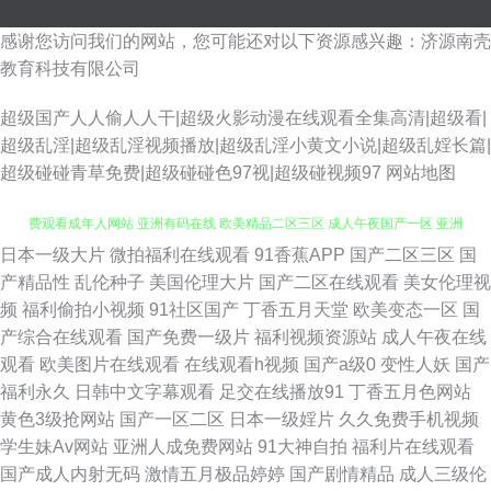
感谢您访问我们的网站，您可能还对以下资源感兴趣：济源南壳
教育科技有限公司
超级国产人人偷人人干|超级火影动漫在线观看全集高清|超级看|
超级乱淫|超级乱淫视频播放|超级乱淫小黄文小说|超级乱婬长篇|
超级碰碰青草免费|超级碰碰色97视|超级碰视频97
网站地图
日本一级大片
微拍福利在线观看
91香蕉APP
国产二区三区
国
91福利社入口 欧美日韩国产91 顺泰电影网 激情六月综合网 在线不卡国产 免
产精品性
乱伦种子
美国伦理大片
国产二区在线观看
美女伦理视
频
福利偷拍小视频
91社区国产
丁香五月天堂
欧美变态一区
国
费观看成年人网站 亚洲有码在线 欧美精品二区三区 成人午夜国产一区 亚洲
产综合在线观看
国产免费一级片
福利视频资源站
成人午夜在线
观看
欧美图片在线观看
在线观看h视频
国产a级0
变性人妖
国产
电影自 狼友性福 91社78四虎 人妻乱艹艹 国产a天天免费观看 一本道国片 97
福利永久
日韩中文字幕观看
足交在线播放91
丁香五月色网站
黄色3级抢网站
国产一区二区
日本一级婬片
久久免费手机视频
人人舔 日韩激情第三页 国产三级 影视在线观看 欧美性猛交xx 国产传媒自拍
学生妹Av网站
亚洲人成免费网站
91大神自拍
福利片在线观看
国产成人内射无码
激情五月极品婷婷
国产剧情精品
成人三级伦
亚洲第婷婷丁香导航_国产婷婷色一区二区三区在线 最新国产裸模视频 青青