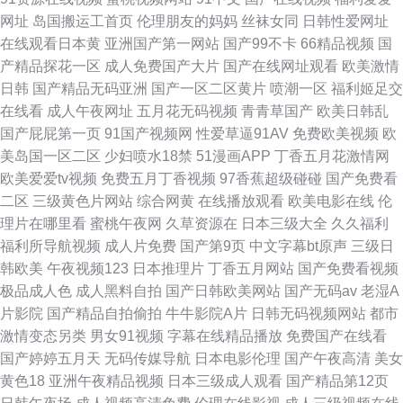
台湾10days枕头价格 国产高清网站91 婷婷激情综合网 国产精品一页二页 无
网址
岛国搬运工首页
伦理朋友的妈妈
丝袜女同
日韩性爱网址
在线观看日本黄
亚洲国产第一网站
国产99不卡
66精品视频
国
人在线观看 黑人和国产小电影 高清免费在线观 99这里只有精品
产精品探花一区
成人免费国产大片
国产在线网址观看
欧美激情
日韩
国产精品无码亚洲
国产一区二区黄片
喷潮一区
福利姬足交
在线看
成人午夜网址
五月花无码视频
青青草国产
欧美日韩乱
国产屁屁第一页
91国产视频网
性爱草逼91AV
免费欧美视频
欧
美岛国一区二区
少妇喷水18禁
51漫画APP
丁香五月花激情网
欧美爱爱tv视频
免费五月丁香视频
97香蕉超级碰碰
国产免费看
二区
三级黄色片网站
综合网黄
在线播放观看
欧美电影在线
伦
理片在哪里看
蜜桃午夜网
久草资源在
日本三级大全
久久福利
福利所导航视频
成人片免费
国产第9页
中文字幕bt原声
三级日
韩欧美
午夜视频123
日本推理片
丁香五月网站
国产免费看视频
极品成人色
成人黑料自拍
国产日韩欧美网站
国产无码av
老湿A
片影院
国产精品自拍偷拍
牛牛影院A片
日韩无码视频网站
都市
激情变态另类
男女91视频
字幕在线精品播放
免费国产在线看
国产婷婷五月天
无码传媒导航
日本电影伦理
国产午夜高清
美女
黄色18
亚洲午夜精品视频
日本三级成人观看
国产精品第12页