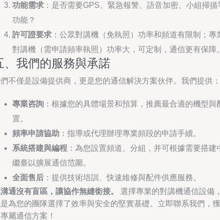
功能需求
：是否需要GPS、緊急報警、語音加密、小組掃描
功能？
許可證要求
：公眾對講機（免執照）功率和頻道有限制；專
對講機（需申請頻率執照）功率大，可定制，通信更有保障
五、我們的服務與承諾
我們不僅是設備提供商，更是您的通信解決方案伙伴。我們提供
專業咨詢
：根據您的具體場景和預算，推薦最合適的機型與
置。
頻率申請協助
：指導或代理辦理專業頻段的申請手續。
系統搭建與編程
：為您設置頻道、分組，并可根據需要搭建
繼臺以擴展通信范圍。
全面售后
：提供技術培訓、快速維修與配件供應服務。
讓溝通沒有盲區，讓協作無縫銜接。
選擇專業的對講機通信設備
就是為您的團隊選擇了效率與安全的堅實基礎。立即聯系我們，
取專屬通信方案！